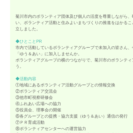
菊川市内のボランティア団体及び個人の活度を尊重しながら、
い、ボランティア活動と住みよいまちづくりの推進をはかるこ
立しました。
◆ひとことPR
市内で活動しているボランティアグループで未加入の皆さん、
「ゆう＆あい」に加入しませんか。
ボランティアグループの横のつながりで、菊川市のボランティ
う。
◆活動内容
①地域にあるボランティア活動グループとの情報交換
②ボランティア交流会
③他市町視察研修会
④ふれあい広場への協力
⑤役員会、理事会の開催
⑥各グループとの提携・協力支援（ゆう＆あい）通信の発行
⑦ＰＲ育成活動
⑧ボランティアセンターへの運営協力