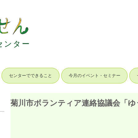
セ
ン
タ
ー
センターでできること
今月のイベント・セミナー
菊川市ボランティア連絡協議会「ゆ
）
24件の記事