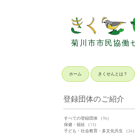
菊
川
市
市
民
協
働
ホーム
きくせんとは？
登録団体のご紹介
すべての登録団体
（96）
96件の記事
保健・福祉
（13）
13件の記事
子ども・社会教育・多文化共生
（24