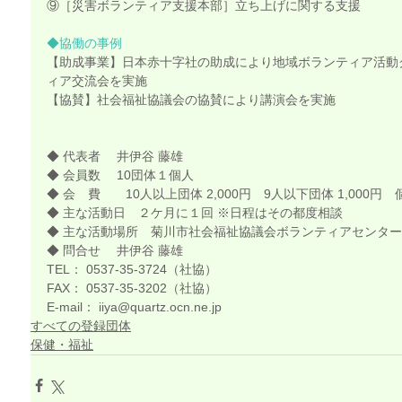
⑨［災害ボランティア支援本部］立ち上げに関する支援
◆協働の事例
【助成事業】日本赤十字社の助成により地域ボランティア活動
ィア交流会を実施
【協賛】社会福祉協議会の協賛により講演会を実施
◆ 代表者　 井伊谷 藤雄
◆ 会員数 　10団体１個人
◆ 会　費　　10人以上団体 2,000円　9人以下団体 1,000円　
◆ 主な活動日　２ケ月に１回 ※日程はその都度相談
◆ 主な活動場所　菊川市社会福祉協議会ボランティアセンター
◆ 問合せ　 井伊谷 藤雄
TEL： 0537-35-3724（社協）
FAX： 0537-35-3202（社協）
E-mail： iiya@quartz.ocn.ne.jp
すべての登録団体
保健・福祉