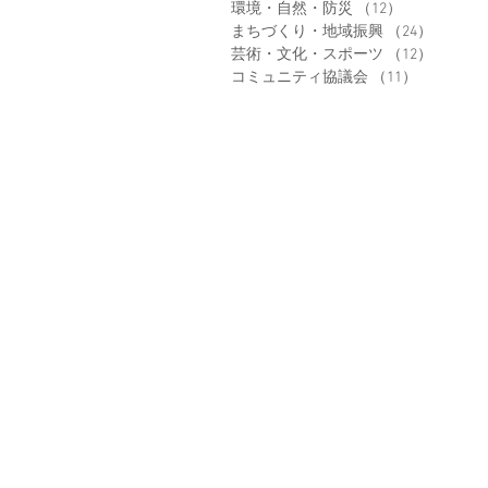
環境・自然・防災
（12）
12件の記事
まちづくり・地域振興
（24）
24件の
芸術・文化・スポーツ
（12）
12件の
コミュニティ協議会
（11）
11件の記