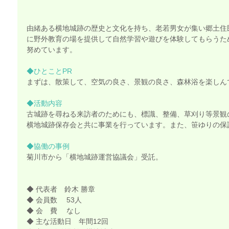
由緒ある横地城跡の歴史と文化を持ち、老若男女が集い郷土住
に野外教育の場を提供して自然学習や遊びを体験してもらうた
努めています。
◆ひとことPR
まずは、散策して、空気の良さ、景観の良さ、森林浴を楽しん
◆活動内容
古城跡を尋ねる来訪者のためにも、標識、整備、草刈り等景観
横地城跡保存会と共に事業を行っています。また、笹ゆりの保
◆協働の事例
菊川市から「横地城跡運営協議会」受託。
◆ 代表者　鈴木 勝章
◆ 会員数 　53人
◆ 会　費 　なし
◆ 主な活動日　年間12回