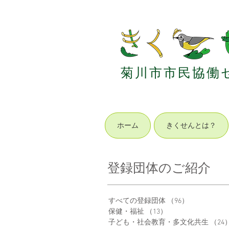
菊
川
市
市
民
協
働
ホーム
きくせんとは？
登録団体のご紹介
すべての登録団体
（96）
96件の記事
保健・福祉
（13）
13件の記事
子ども・社会教育・多文化共生
（24