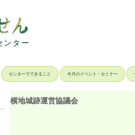
セ
ン
タ
ー
センターでできること
今月のイベント・セミナー
横地城跡運営協議会
）
24件の記事