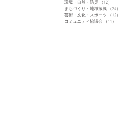
環境・自然・防災
（12）
12件の記事
まちづくり・地域振興
（24）
24件の
芸術・文化・スポーツ
（12）
12件の
コミュニティ協議会
（11）
11件の記