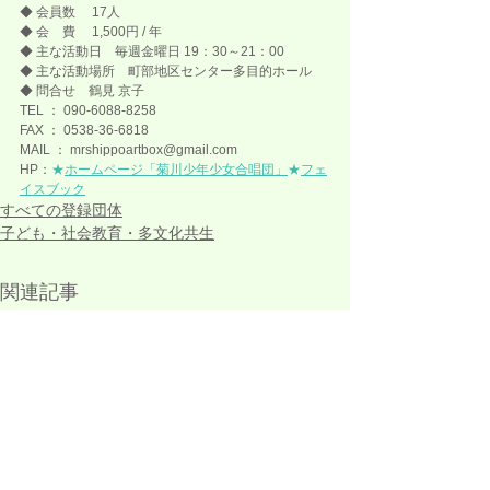
◆ 会員数 　17人
◆ 会　費 　1,500円 / 年
◆ 主な活動日　毎週金曜日 19：30～21：00
◆ 主な活動場所　町部地区センター多目的ホール 
◆ 問合せ　鶴見 京子
TEL ： 090-6088-8258 
FAX ： 0538-36-6818
MAIL ： mrshippoartbox@gmail.com
HP：
★
ホームページ「菊川少年少女合唱団」
★
フェ
イスブック
すべての登録団体
子ども・社会教育・多文化共生
関連記事