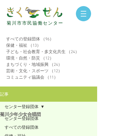
菊
川
市
市
民
協
働
セ
ン
タ
ー
すべての登録団体
（96）
96件の記事
保健・福祉
（13）
13件の記事
子ども・社会教育・多文化共生
（24）
24件の記事
環境・自然・防災
（12）
12件の記事
まちづくり・地域振興
（24）
24件の記事
芸術・文化・スポーツ
（12）
12件の記事
コミュニティ協議会
（11）
11件の記事
記事
センター登録団体
菊川少年少女合唱団
センター登録団体
すべての登録団体