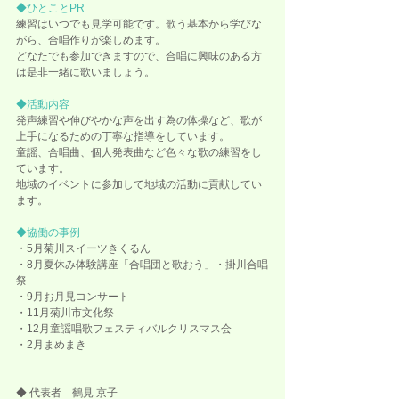
◆ひとことPR
練習はいつでも見学可能です。歌う基本から学びな
がら、合唱作りが楽しめます。
どなたでも参加できますので、合唱に興味のある方
は是非一緒に歌いましょう。
◆活動内容
発声練習や伸びやかな声を出す為の体操など、歌が
上手になるための丁寧な指導をしています。
童謡、合唱曲、個人発表曲など色々な歌の練習をし
ています。
地域のイベントに参加して地域の活動に貢献してい
ます。
◆協働の事例
・5月菊川スイーツきくるん
・8月夏休み体験講座「合唱団と歌おう」・掛川合唱
祭
・9月お月見コンサート
・11月菊川市文化祭
・12月童謡唱歌フェスティバルクリスマス会
・2月まめまき
◆ 代表者　鶴見 京子