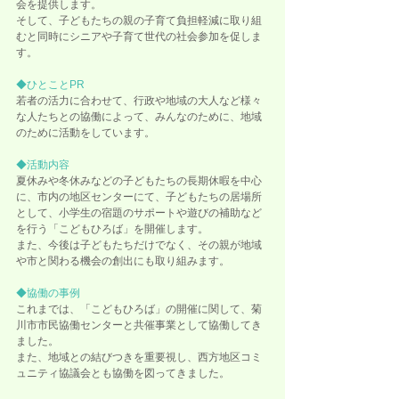
会を提供します。
そして、子どもたちの親の子育て負担軽減に取り組
むと同時にシニアや子育て世代の社会参加を促しま
す。
◆ひとことPR
若者の活力に合わせて、行政や地域の大人など様々
な人たちとの協働によって、みんなのために、地域
のために活動をしています。
◆活動内容
夏休みや冬休みなどの子どもたちの長期休暇を中心
に、市内の地区センターにて、子どもたちの居場所
として、小学生の宿題のサポートや遊びの補助など
を行う「こどもひろば」を開催します。
また、今後は子どもたちだけでなく、その親が地域
や市と関わる機会の創出にも取り組みます。
◆協働の事例
これまでは、「こどもひろば」の開催に関して、菊
川市市民協働センターと共催事業として協働してき
ました。
また、地域との結びつきを重要視し、西方地区コミ
ュニティ協議会とも協働を図ってきました。