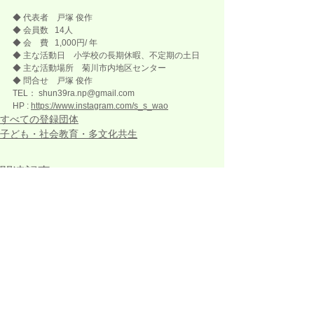
◆ 代表者　
戸塚 俊作
◆ 会員数   
14
人
◆ 会　費   
1,000円/ 年
◆ 主な活動日　
小学校の長期休暇、不定期の土日
◆ 主な活動場所　
菊川市内地区センター
◆ 問合せ
戸塚 俊作
TEL： 
shun39ra.np@gmail.com
HP : 
https://www.instagram.com/s_s_wao
すべての登録団体
子ども・社会教育・多文化共生
関連記事