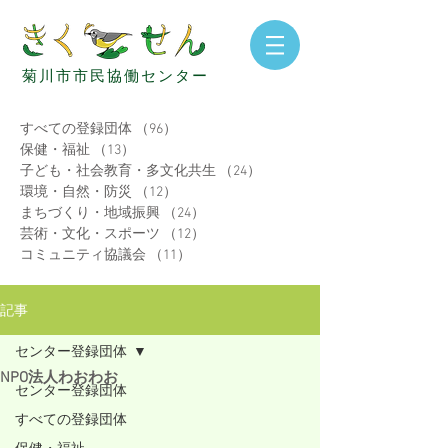
菊
川
市
市
民
協
働
セ
ン
タ
ー
すべての登録団体
（96）
96件の記事
保健・福祉
（13）
13件の記事
子ども・社会教育・多文化共生
（24）
24件の記事
環境・自然・防災
（12）
12件の記事
まちづくり・地域振興
（24）
24件の記事
芸術・文化・スポーツ
（12）
12件の記事
コミュニティ協議会
（11）
11件の記事
記事
センター登録団体
NPO法人わおわお
センター登録団体
すべての登録団体